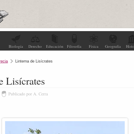
Biología
Derecho
Educación
Filosofía
Física
Geografía
Histo
recia
Linterna de Lisícrates
e Lisícrates
Publicado por A. Cerra