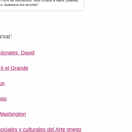
esar:
ócrates, David
II el Grande
un
sio
Washington
ciales y culturales del Arte griego