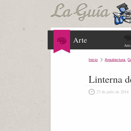
Arte
Arte
Inicio
Arquitectura
,
G
Linterna d
23 de julio de 2014