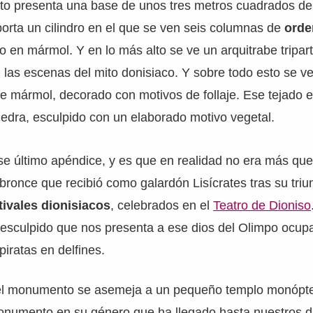
o presenta una base de unos tres metros cuadrados de
orta un cilindro en el que se ven seis columnas de
orde
o en mármol. Y en lo más alto se ve un arquitrabe tripart
n las escenas del mito donisiaco. Y sobre todo esto se ve
e mármol, decorado con motivos de follaje. Ese tejado e
edra, esculpido con un elaborado motivo vegetal.
se último apéndice, y es que en realidad no era más qu
 bronce que recibió como galardón Lisícrates tras su tri
tivales dionisiacos
, celebrados en el
Teatro de Dioniso
o esculpido que nos presenta a ese dios del Olimpo ocu
piratas en delfines.
 el monumento se asemeja a un pequeño templo monópt
monumento en su género que ha llegado hasta nuestros d