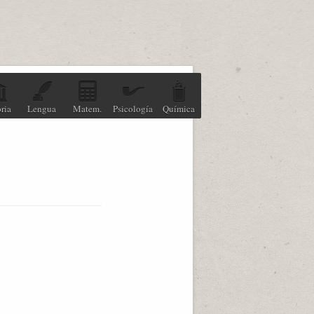
ria
Lengua
Matem.
Psicología
Química