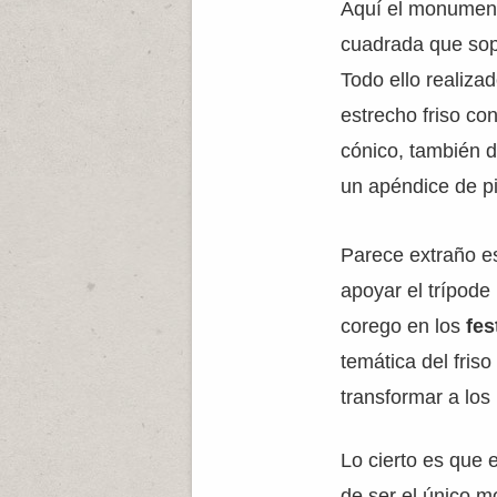
Aquí el monument
cuadrada que sop
Todo ello realizad
estrecho friso co
cónico, también d
un apéndice de pi
Parece extraño e
apoyar el trípode
corego en los
fes
temática del fris
transformar a los 
Lo cierto es que
de ser el único 