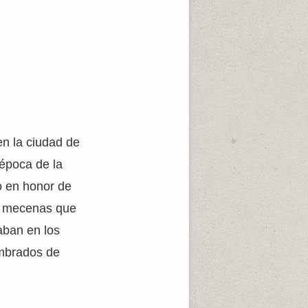
en la ciudad de
 época de la
do en honor de
e mecenas que
aban en los
ombrados de