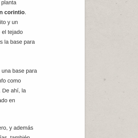
 planta
n corintio
.
ito y un
 el tejado
s la base para
e una base para
unfo como
. De ahí, la
pado en
ero, y además
ías, también