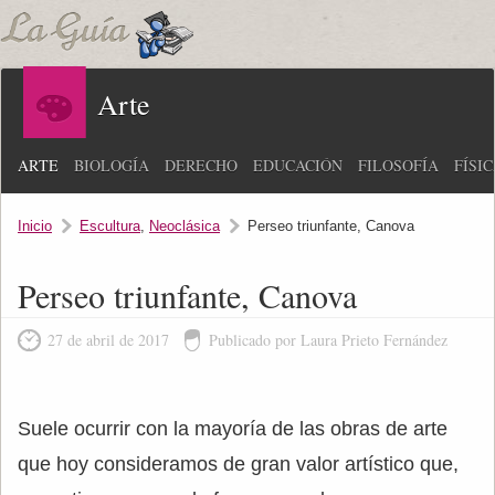
Arte
ARTE
BIOLOGÍA
DERECHO
EDUCACIÓN
FILOSOFÍA
FÍSI
Inicio
Escultura
,
Neoclásica
Perseo triunfante, Canova
Perseo triunfante, Canova
27 de abril de 2017
Publicado por Laura Prieto Fernández
Suele ocurrir con la mayoría de las obras de arte
que hoy consideramos de gran valor artístico que,