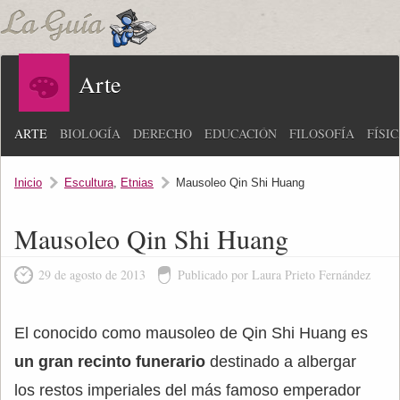
Arte
ARTE
BIOLOGÍA
DERECHO
EDUCACIÓN
FILOSOFÍA
FÍSI
Inicio
Escultura
,
Etnias
Mausoleo Qin Shi Huang
Mausoleo Qin Shi Huang
29 de agosto de 2013
Publicado por Laura Prieto Fernández
El conocido como mausoleo de Qin Shi Huang es
un gran recinto funerario
destinado a albergar
los restos imperiales del más famoso emperador