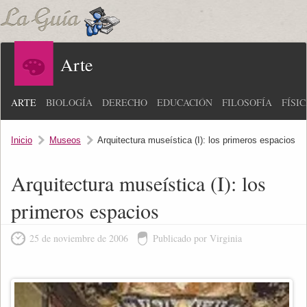
Arte
ARTE
BIOLOGÍA
DERECHO
EDUCACIÓN
FILOSOFÍA
FÍSI
Inicio
Museos
Arquitectura museística (I): los primeros espacios
Arquitectura museística (I): los
primeros espacios
25 de noviembre de 2006
Publicado por Virginia