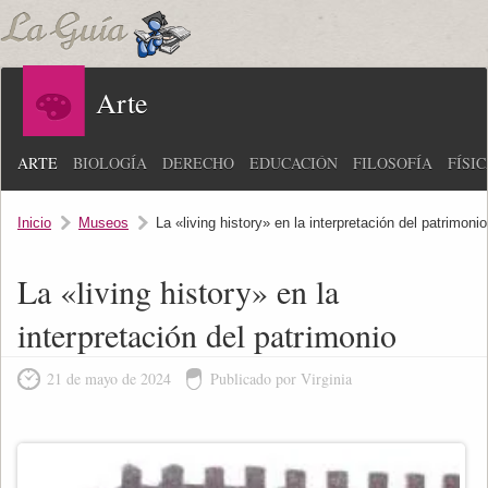
Arte
ARTE
BIOLOGÍA
DERECHO
EDUCACIÓN
FILOSOFÍA
FÍSI
Inicio
Museos
La «living history» en la interpretación del patrimonio
La «living history» en la
interpretación del patrimonio
21 de mayo de 2024
Publicado por Virginia