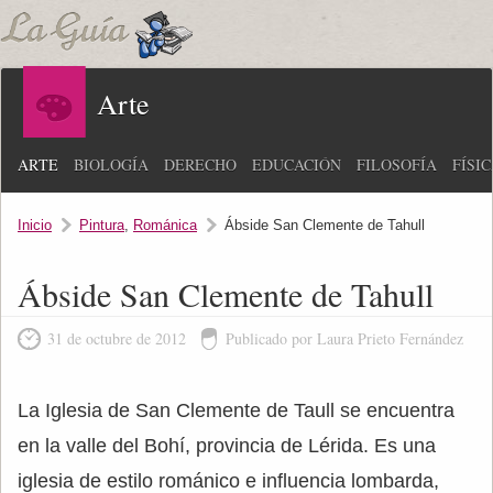
Arte
ARTE
BIOLOGÍA
DERECHO
EDUCACIÓN
FILOSOFÍA
FÍSI
Inicio
Pintura
,
Románica
Ábside San Clemente de Tahull
Ábside San Clemente de Tahull
31 de octubre de 2012
Publicado por Laura Prieto Fernández
La Iglesia de San Clemente de Taull se encuentra
en la valle del Bohí, provincia de Lérida. Es una
iglesia de estilo románico e influencia lombarda,