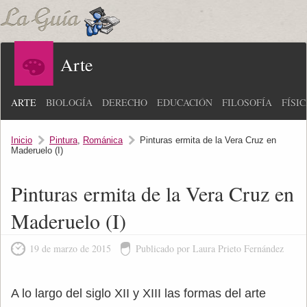
Arte
ARTE
BIOLOGÍA
DERECHO
EDUCACIÓN
FILOSOFÍA
FÍSI
Inicio
Pintura
,
Románica
Pinturas ermita de la Vera Cruz en
Maderuelo (I)
Pinturas ermita de la Vera Cruz en
Maderuelo (I)
19 de marzo de 2015
Publicado por Laura Prieto Fernández
A lo largo del siglo XII y XIII las formas del arte