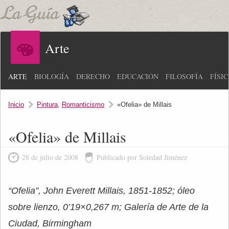
Arte
ARTE
BIOLOGÍA
DERECHO
EDUCACIÓN
FILOSOFÍA
FÍSI
Inicio
Pintura
,
Romanticismo
«Ofelia» de Millais
«Ofelia» de Millais
28 de julio de 2008
Publicado por Soledad Jiménez
“Ofelia”, John Everett Millais, 1851-1852; óleo
sobre lienzo, 0’19×0,267 m; Galería de Arte de la
Ciudad, Birmingham