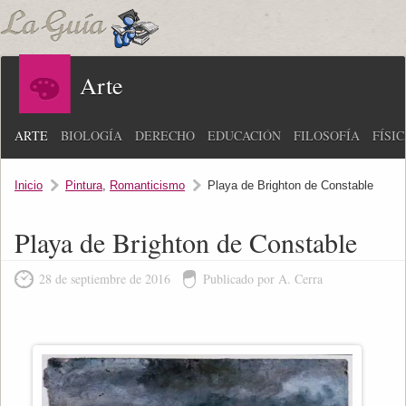
Arte
ARTE
BIOLOGÍA
DERECHO
EDUCACIÓN
FILOSOFÍA
FÍSI
Inicio
Pintura
,
Romanticismo
Playa de Brighton de Constable
Playa de Brighton de Constable
28 de septiembre de 2016
Publicado por A. Cerra