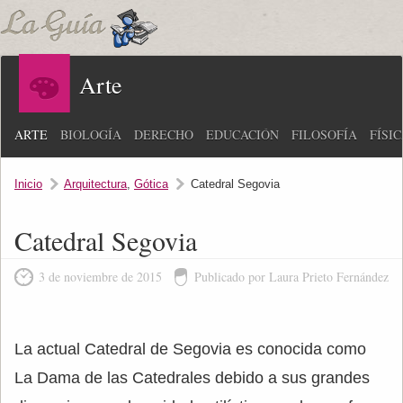
Arte
ARTE
BIOLOGÍA
DERECHO
EDUCACIÓN
FILOSOFÍA
FÍSI
Inicio
Arquitectura
,
Gótica
Catedral Segovia
Catedral Segovia
3 de noviembre de 2015
Publicado por Laura Prieto Fernández
La actual Catedral de Segovia es conocida como
La Dama de las Catedrales debido a sus grandes