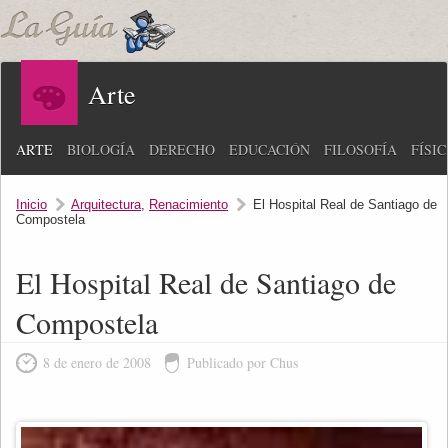
Arte
ARTE
BIOLOGÍA
DERECHO
EDUCACIÓN
FILOSOFÍA
FÍSI
Inicio
Arquitectura
,
Renacimiento
El Hospital Real de Santiago de
Compostela
El Hospital Real de Santiago de
Compostela
8 de enero de 2008
Publicado por Chus