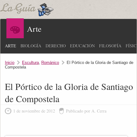
Arte
ARTE
BIOLOGÍA
DERECHO
EDUCACIÓN
FILOSOFÍA
FÍSI
Inicio
Escultura
,
Románico
El Pórtico de la Gloria de Santiago de
Compostela
El Pórtico de la Gloria de Santiago
de Compostela
1 de noviembre de 2012
Publicado por A. Cerra