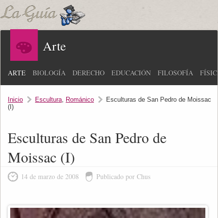
Arte
ARTE
BIOLOGÍA
DERECHO
EDUCACIÓN
FILOSOFÍA
FÍSI
Inicio
Escultura
,
Románico
Esculturas de San Pedro de Moissac
(I)
Esculturas de San Pedro de
Moissac (I)
14 de marzo de 2008
Publicado por Chus