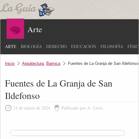
Arte
ARTE
BIOLOGÍA
DERECHO
EDUCACIÓN
FILOSOFÍA
FÍSI
Inicio
Arquitectura
,
Barroca
Fuentes de La Granja de San Ildefonso
Fuentes de La Granja de San
Ildefonso
11 de marzo de 2024
Publicado por A. Cerra