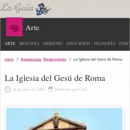
Arte
ARTE
BIOLOGÍA
DERECHO
EDUCACIÓN
FILOSOFÍA
FÍSI
Inicio
Arquitectura
,
Renacimiento
La Iglesia del Gesú de Roma
La Iglesia del Gesú de Roma
26 de abril de 2008
Publicado por Chus