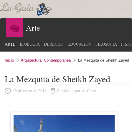
Arte
ARTE
BIOLOGÍA
DERECHO
EDUCACIÓN
FILOSOFÍA
FÍSI
Inicio
Arquitectura
,
Contemporánea
La Mezquita de Sheikh Zayed
La Mezquita de Sheikh Zayed
15 de enero de 2016
Publicado por A. Cerra