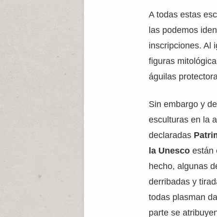
A todas estas esc
las podemos ident
inscripciones. Al 
figuras mitológic
águilas protector
Sin embargo y de
esculturas en la 
declaradas
Patri
la Unesco
están 
hecho, algunas d
derribadas y tirad
todas plasman da
parte se atribuye