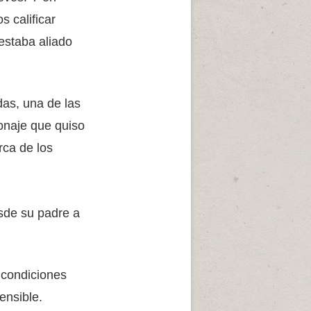
 calificar
 estaba aliado
das, una de las
sonaje que quiso
rca de los
esde su padre a
s condiciones
ensible.