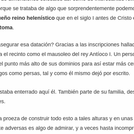
orque se trataba de algo que sorprendentemente podemos
eño reino helenístico
que en el siglo I antes de Cristo
Roma
.
egurar esa datación? Gracias a las inscripciones halla
ba el recinto como el mausoleo del rey Antíoco I. Un per
el punto más alto de sus dominios para así estar más ce
egos como persas, tal y como él mismo dejó por escrito.
taba enterrado aquí él. También parte de su familia, d
es.
la proeza de construir todo esto a tales alturas y en una
te adversas es algo de admirar, y a veces hasta incompr