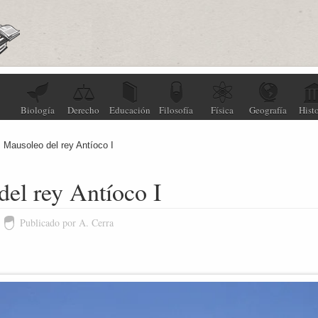
Biología
Derecho
Educación
Filosofía
Física
Geografía
Histo
Mausoleo del rey Antíoco I
el rey Antíoco I
Publicado por A. Cerra