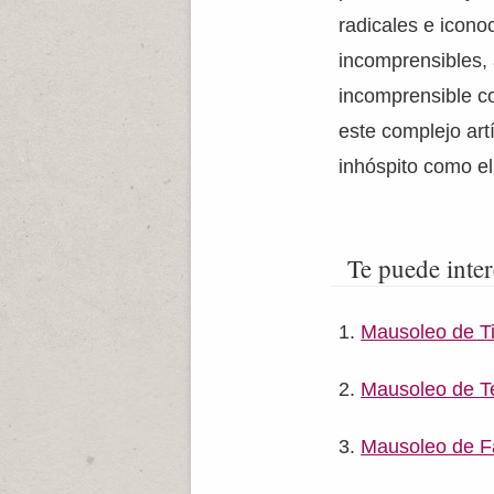
radicales e icono
incomprensibles, 
incomprensible c
este complejo artí
inhóspito como e
Te puede inter
Mausoleo de T
Mausoleo de T
Mausoleo de F