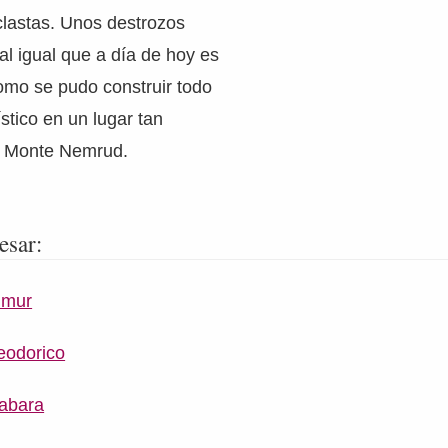
clastas. Unos destrozos
al igual que a día de hoy es
omo se pudo construir todo
stico en un lugar tan
l Monte Nemrud.
esar:
imur
eodorico
abara