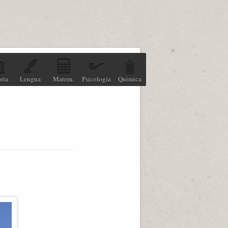
ria
Lengua
Matem.
Psicología
Química