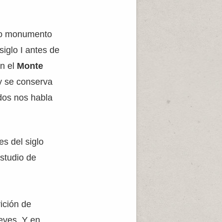
oso monumento
iglo I antes de
en el
Monte
y se conserva
dos nos habla
es del siglo
studio de
rición de
eves. Y en