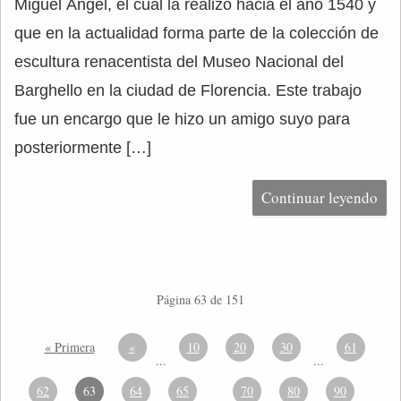
Miguel Ángel, el cual la realizó hacia el año 1540 y
que en la actualidad forma parte de la colección de
escultura renacentista del Museo Nacional del
Barghello en la ciudad de Florencia. Este trabajo
fue un encargo que le hizo un amigo suyo para
posteriormente […]
Continuar leyendo
Página 63 de 151
« Primera
«
10
20
30
61
...
...
62
63
64
65
70
80
90