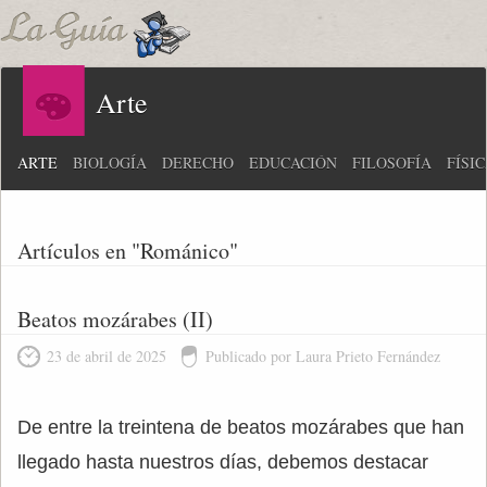
Arte
ARTE
BIOLOGÍA
DERECHO
EDUCACIÓN
FILOSOFÍA
FÍSI
Artículos en "Románico"
Beatos mozárabes (II)
23 de abril de 2025
Publicado por Laura Prieto Fernández
De entre la treintena de beatos mozárabes que han
llegado hasta nuestros días, debemos destacar