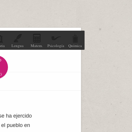
ria
Lengua
Matem.
Psicología
Química
G
se ha ejercido
 el pueblo en