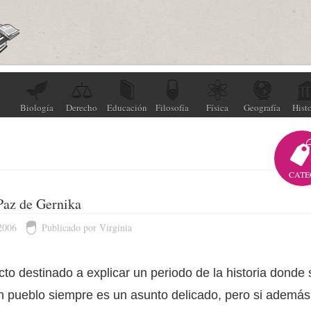
Biología
Derecho
Educación
Filosofía
Física
Geografía
Histo
CATE
 Paz de Gernika
2006
Publicado por Virginia
to destinado a explicar un periodo de la historia donde 
un pueblo siempre es un asunto delicado, pero si además