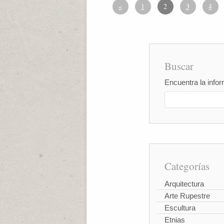
«
1
2
3
4
Buscar
Encuentra la infor
Categorías
Arquitectura
Arte Rupestre
Escultura
Etnias