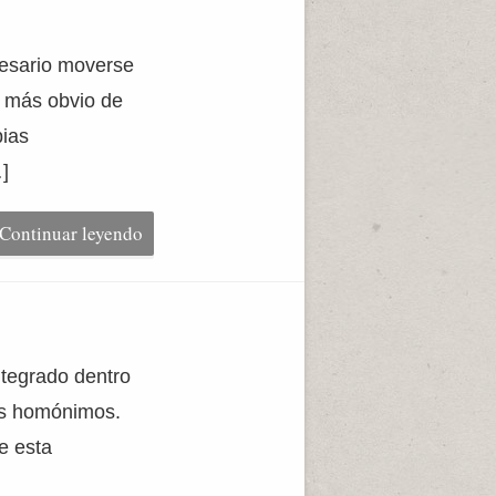
cesario moverse
o más obvio de
pias
…]
Continuar leyendo
ntegrado dentro
sus homónimos.
e esta