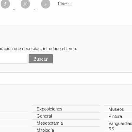
5
10
»
Última »
...
...
mación que necesitas, introduce el tema:
Exposiciones
Museos
General
Pintura
Mesopotamia
Vanguardias 
XX
Mitología