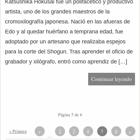
Katsushika Hokusai fue un polifacético y productivo
artista, uno de los grandes maestros de la
cromoxilografía japonesa. Nació en las afueras de
Edo y al quedar huérfano a temprana edad, fue
adoptado por un artesano que realizaba espejos
para la corte del Shogun. Tras aprender el oficio de
grabador y xilógrafo, entró como aprendiz de […]
Continuar leyendo
Página 5 de 6
« Primera
«
2
3
4
5
6
»
...