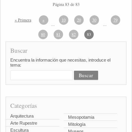
Página 83 de 83
« Primera
«
10
20
30
79
...
...
80
81
82
83
Buscar
Encuentra la información que necesitas, introduce el
tema:
Categorías
Arquitectura
Mesopotamia
Arte Rupestre
Mitología
Escultura
Museos