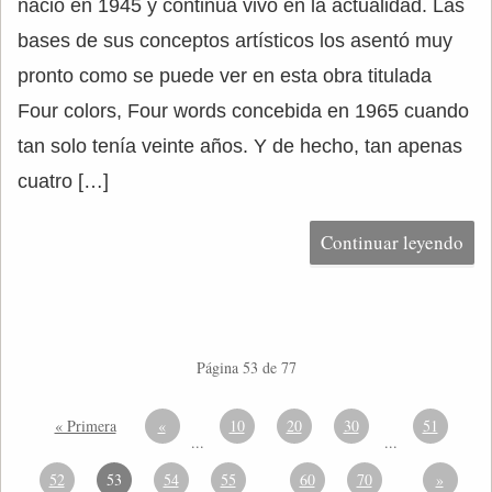
nació en 1945 y continua vivo en la actualidad. Las
bases de sus conceptos artísticos los asentó muy
pronto como se puede ver en esta obra titulada
Four colors, Four words concebida en 1965 cuando
tan solo tenía veinte años. Y de hecho, tan apenas
cuatro […]
Continuar leyendo
Página 53 de 77
« Primera
«
10
20
30
51
...
...
52
53
54
55
60
70
»