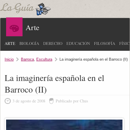
Arte
ARTE
BIOLOGÍA
DERECHO
EDUCACIÓN
FILOSOFÍA
FÍSI
Inicio
Barroca
,
Escultura
La imaginería española en el Barroco (II)
La imaginería española en el
Barroco (II)
3 de agosto de 2008
Publicado por Chus