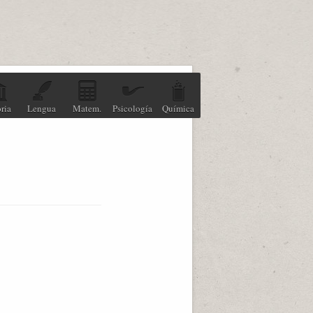
ria
Lengua
Matem.
Psicología
Química