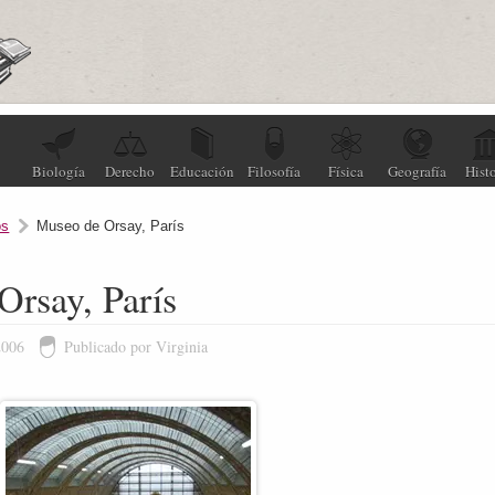
Biología
Derecho
Educación
Filosofía
Física
Geografía
Histo
os
Museo de Orsay, París
Orsay, París
2006
Publicado por Virginia