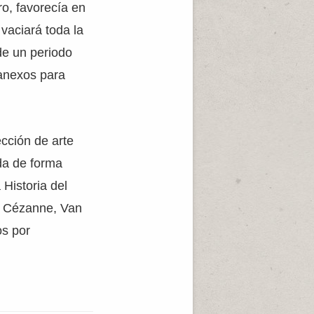
ro, favorecía en
vaciará toda la
de un periodo
 anexos para
ección de arte
da de forma
Historia del
r, Cézanne, Van
os por