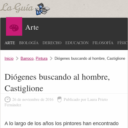
Arte
ARTE
BIOLOGÍA
DERECHO
EDUCACIÓN
FILOSOFÍA
FÍSI
Inicio
Barroco
,
Pintura
Diógenes buscando al hombre, Castiglione
Diógenes buscando al hombre,
Castiglione
26 de noviembre de 2016
Publicado por Laura Prieto
Fernández
A lo largo de los años los pintores han encontrado