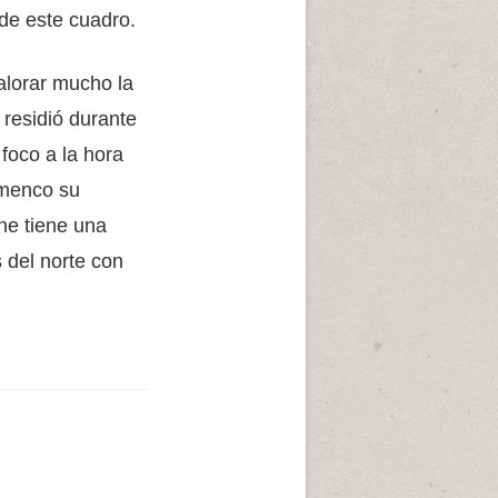
de este cuadro.
alorar mucho la
 residió durante
 foco a la hora
amenco su
gne tiene una
s del norte con