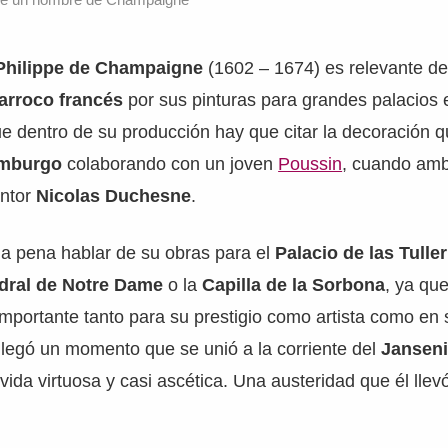
Philippe de Champaigne
(1602 – 1674) es relevante de
arroco francés
por sus pinturas para grandes palacios e
ue dentro de su producción hay que citar la decoración q
emburgo
colaborando con un joven
Poussin
, cuando am
intor
Nicolas Duchesne
.
a pena hablar de su obras para el
Palacio de las Tuller
dral de Notre Dame
o la
Capilla de la Sorbona
, ya que
importante tanto para su prestigio como artista como en 
llegó un momento que se unió a la corriente del
Jansen
ida virtuosa y casi ascética. Una austeridad que él llev