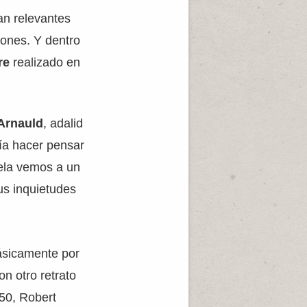
an relevantes
iones. Y dentro
re
realizado en
 Arnauld
, adalid
ría hacer pensar
tela vemos a un
us inquietudes
básicamente por
on otro retrato
650, Robert