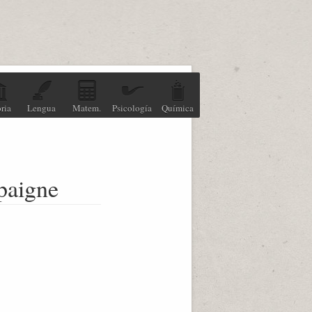
ria
Lengua
Matem.
Psicología
Química
paigne