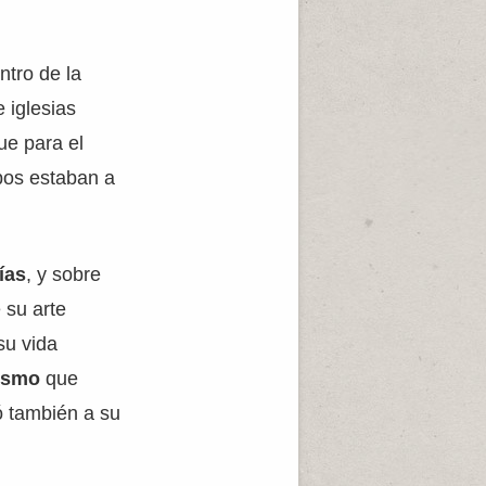
ntro de la
 iglesias
ue para el
bos estaban a
ías
, y sobre
 su arte
su vida
ismo
que
ó también a su