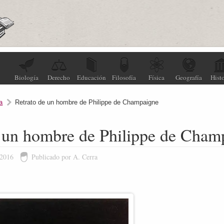
Biología
Derecho
Educación
Filosofía
Física
Geografía
Histo
a
Retrato de un hombre de Philippe de Champaigne
e un hombre de Philippe de Cham
 2016
Publicado por A. Cerra