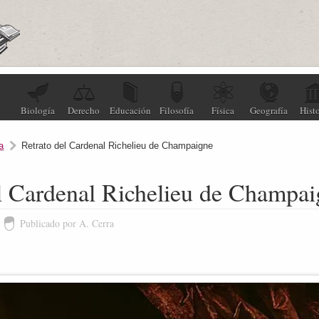
Biología
Derecho
Educación
Filosofía
Física
Geografía
Histo
a
Retrato del Cardenal Richelieu de Champaigne
el Cardenal Richelieu de Champa
Publicado por A. Cerra