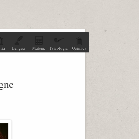
ria
Lengua
Matem.
Psicología
Química
igne