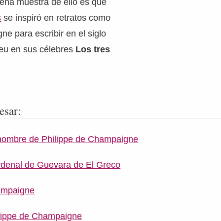
uena muestra de ello es que
s
se inspiró en retratos como
e para escribir en el siglo
ieu en sus célebres
Los tres
esar:
 hombre de Philippe de Champaigne
rdenal de Guevara de El Greco
ampaigne
ilippe de Champaigne