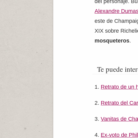
del personaje. B
Alexandre Duma
este de Champaign
XIX sobre Richel
mosqueteros
.
Te puede inter
Retrato de un
Retrato del Ca
Vanitas de Ch
Ex-voto de Ph