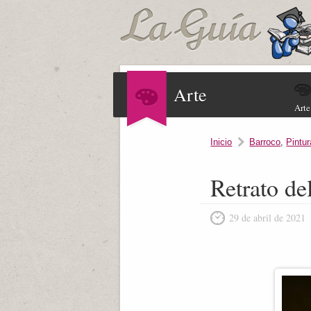
Arte
Arte
Inicio
Barroco
,
Pintur
Retrato d
29 de abril de 2021