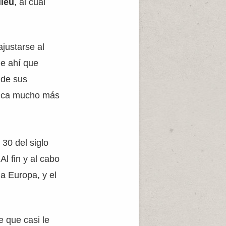
lieu
, al cual
justarse al
De ahí que
 de sus
ética mucho más
30 del siglo
l fin y al cabo
a Europa, y el
 que casi le