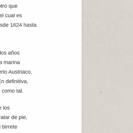
otro que
el cual es
desde 1624 hasta
 los años
a marina
rio Austriaco,
n definitiva,
 como tal.
 los
atar de pie,
 birrete