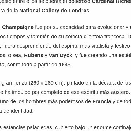
esto entre ellos se cuenta el poderoso
Cardenal Riche
ra de la
National Gallery de Londres
.
e
Champaigne
fue por su capacidad para evolucionar y a
os tiempos y también de su selecta clientela francesa. 
 fuera desprendiendo del espíritu más vitalista y festivo
os, o sea,
Rubens
y
Van Dyck
, y fue creando una est
ta, sobre todo a partir de 1645.
gran lienzo (260 x 180 cm), pintado en la década de los 
se ha imbuido por completo de ese espíritu más austero. A
a uno de los hombres más poderosos de
Francia
y de tod
 de identidad.
estancias palaciegas, cubierto bajo un enorme cortinaje