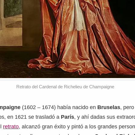
Retrato del Cardenal de Richelieu de Champaigne
ampaigne
(1602 – 1674) había nacido en
Bruselas
, pero
os, en 1621 se trasladó a
París
, y ahí dadas sus extraor
el
retrato
, alcanzó gran éxito y pintó a los grandes perso