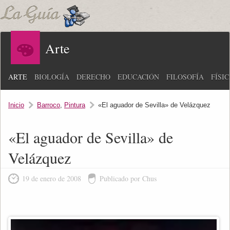
Arte
ARTE
BIOLOGÍA
DERECHO
EDUCACIÓN
FILOSOFÍA
FÍSI
Inicio
Barroco
,
Pintura
«El aguador de Sevilla» de Velázquez
«El aguador de Sevilla» de
Velázquez
19 de enero de 2008
Publicado por Chus