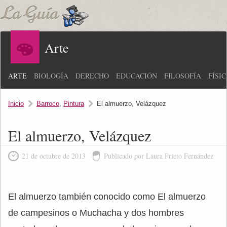
Arte
ARTE
BIOLOGÍA
DERECHO
EDUCACIÓN
FILOSOFÍA
FÍSI
Inicio
Barroco
,
Pintura
El almuerzo, Velázquez
El almuerzo, Velázquez
21 de octubre de 2013
Publicado por Laura Prieto Fernández
El almuerzo también conocido como El almuerzo
de campesinos o Muchacha y dos hombres