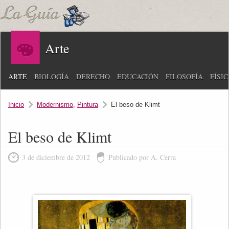
Arte
ARTE
BIOLOGÍA
DERECHO
EDUCACIÓN
FILOSOFÍA
FÍSI
Inicio
Modernismo
,
Pintura
El beso de Klimt
El beso de Klimt
3 de diciembre de 2012
Publicado por A. Cerra