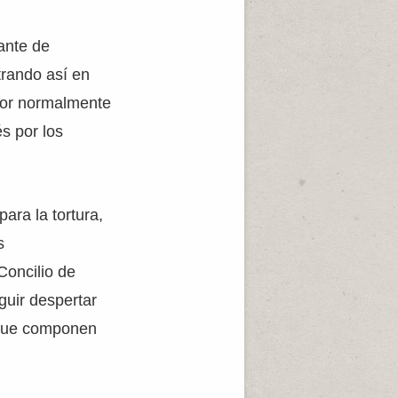
tante de
rando así en
ntor normalmente
s por los
ara la tortura,
s
Concilio de
eguir despertar
s que componen