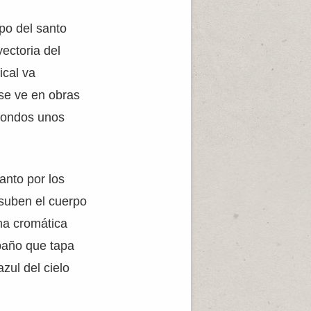
po del santo
yectoria del
ical va
 se ve en obras
fondos unos
anto por los
 suben el cuerpo
ama cromática
 paño que tapa
zul del cielo