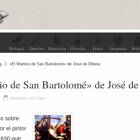
Biología
Derecho
Educación
Filosofía
Física
Geografía
Histo
a
«El Martirio de San Bartolomé» de José de Ribera
io de San Bartolomé» de José de
Publicado por Chus
eo sobre
or el pintor
1630 que