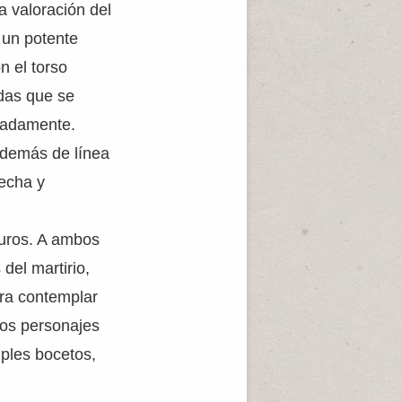
a valoración del
 un potente
n el torso
adas que se
rzadamente.
además de línea
recha y
duros. A ambos
del martirio,
ara contemplar
tos personajes
ples bocetos,