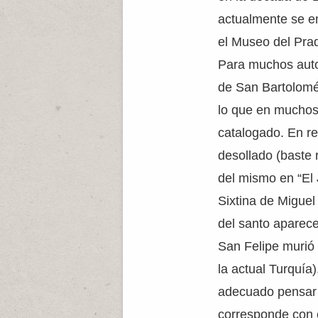
actualmente se e
el Museo del Prad
Para muchos autor
de San Bartolomé,
lo que en muchos 
catalogado. En r
desollado (baste 
del mismo en “El J
Sixtina de Miguel 
del santo aparece 
San Felipe murió 
la actual Turquía
adecuado pensar 
corresponde con e