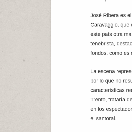
José Ribera es el
Caravaggio, que 
este país otra ma
tenebrista, desta
fondos, como es ca
La escena represe
por lo que no res
características r
Trento, trataría d
en los espectado
el santoral.