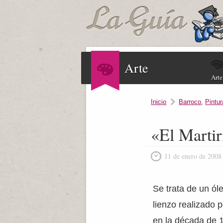
Arte
Arte
Inicio
Barroco
,
Pintur
«El Martir
11 de enero de 2008
Se trata de un ól
lienzo realizado p
en la década de 