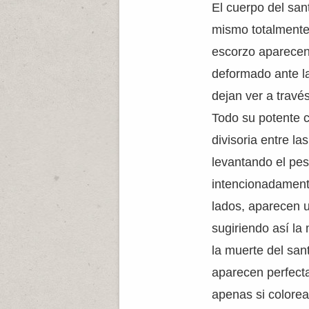
El cuerpo del san
mismo totalmente 
escorzo aparecen 
deformado ante la
dejan ver a travé
Todo su potente 
divisoria entre l
levantando el pe
intencionadament
lados, aparecen u
sugiriendo así la
la muerte del san
aparecen perfecta
apenas si colore