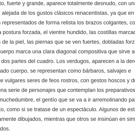
to, fuerte y grande, aparece totalmente desnudo, con un
alejada de los gustos clásicos renacentistas, ya que en
representados de forma relista los brazos colgantes, co
 postura forzada, el vientre hundido, las costillas marc
s de la piel, las piernas que se ven fuertes, dobladas fo
cuerpo marca una clara diagonal compositiva que sirve 
as dos partes del cuadro. Los verdugos, aparecen a la de
sado cuerpo, se representan como bárbaros, salvajes e
e vulgares seres de feos rostros, con gestos hoscos y 
na serie de personajes que contemplan los preparativos 
 muchedumbre, el gentío que se va a ir arremolinando p
to, como si se tratase de un espectáculo. Algunos de es
mente dibujados, mientras que otros se insinúan en sim
ados.