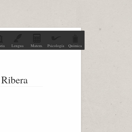
ria
Lengua
Matem.
Psicología
Química
 Ribera