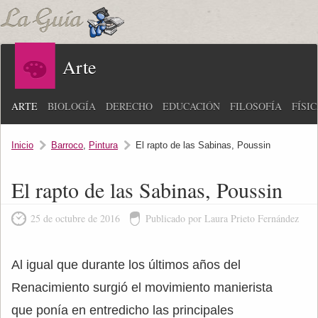
Arte
ARTE
BIOLOGÍA
DERECHO
EDUCACIÓN
FILOSOFÍA
FÍSI
Inicio
Barroco
,
Pintura
El rapto de las Sabinas, Poussin
El rapto de las Sabinas, Poussin
25 de octubre de 2016
Publicado por Laura Prieto Fernández
Al igual que durante los últimos años del
Renacimiento surgió el movimiento manierista
que ponía en entredicho las principales