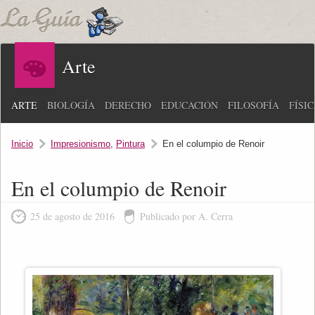
Arte
ARTE
BIOLOGÍA
DERECHO
EDUCACIÓN
FILOSOFÍA
FÍSI
Inicio
Impresionismo
,
Pintura
En el columpio de Renoir
En el columpio de Renoir
25 de agosto de 2016
Publicado por A. Cerra