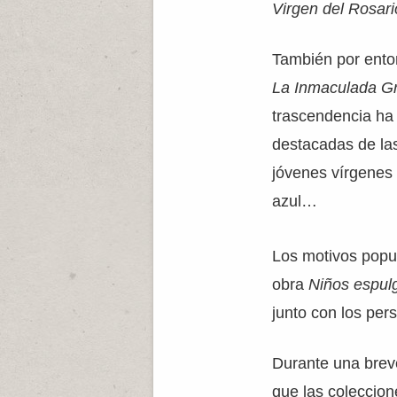
Virgen del Rosar
También por ento
La Inmaculada G
trascendencia ha 
destacadas de la
jóvenes vírgenes 
azul…
Los motivos popul
obra
Niños espul
junto con los pers
Durante una brev
que las coleccione