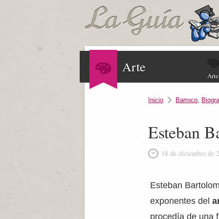
Arte
Arte
Inicio
Barroco
,
Biogra
Esteban B
18 de diciembre de 
Esteban Bartolom
exponentes del
a
procedía de una fa