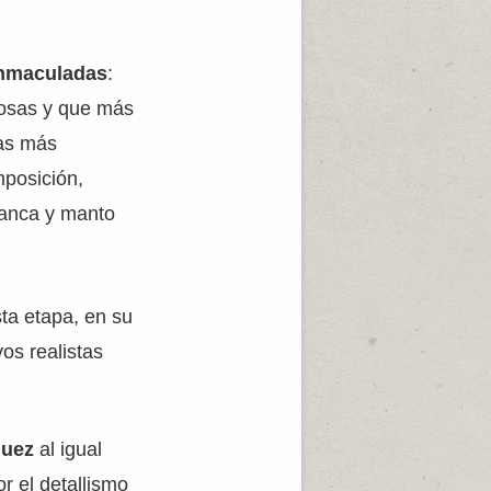
nmaculadas
:
mosas y que más
cas más
mposición,
lanca y manto
sta etapa, en su
os realistas
quez
al igual
or el detallismo