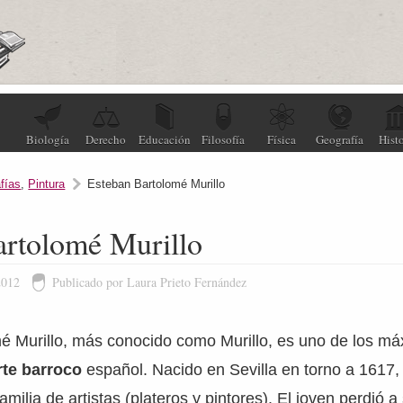
Biología
Derecho
Educación
Filosofía
Física
Geografía
Histo
fías
,
Pintura
Esteban Bartolomé Murillo
artolomé Murillo
2012
Publicado por Laura Prieto Fernández
é Murillo, más conocido como Murillo, es uno de los m
rte barroco
español. Nacido en Sevilla en torno a 1617, 
milia de artistas (plateros y pintores). El joven perdió a