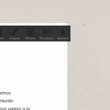
ria
Lengua
Matem.
Psicología
Química
áximos
Murillo
 sus padres a la