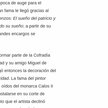
 época de auge para el
n fama le llegó gracias al
ienzos:
El sueño del patricio y
ando su sueño
; a partir de su
randes encargos se
ormar parte de la Cofradía
dad y su amigo Miguel de
ó entonces la decoración del
ridad
. La fama del pintor
os oídos del monarca Calos II
instalarse en su corte de
o que el artista declinó