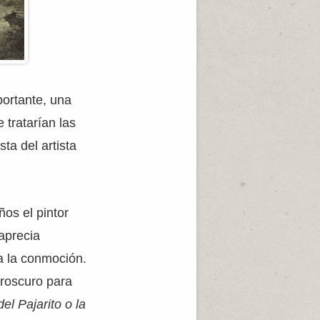
portante, una
 tratarían las
ta del artista
ños el pintor
 aprecia
a la conmoción.
aroscuro para
el Pajarito o la