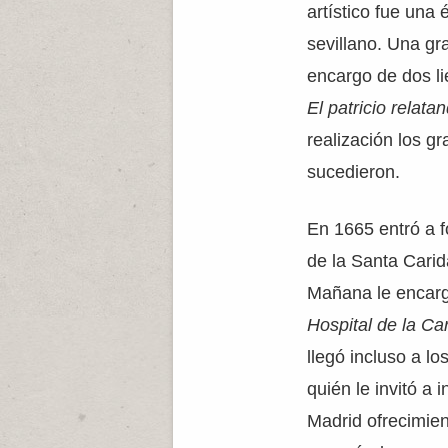
artístico fue una
sevillano. Una gra
encargo de dos l
El patricio relat
realización los g
sucedieron.
En 1665 entró a f
de la Santa Cari
Mañana le encarg
Hospital de la Ca
llegó incluso a l
quién le invitó a 
Madrid ofrecimient