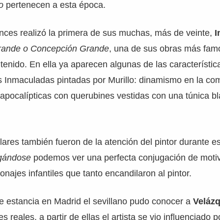
io
pertenecen a esta época.
nces realizó la primera de sus muchas, más de veinte,
I
rande o Concepción Grande
, una de sus obras más fa
tenido. En ella ya aparecen algunas de las característi
s Inmaculadas pintadas por Murillo: dinamismo en la co
apocalípticas con querubines vestidas con una túnica b
ares también fueron de la atención del pintor durante e
gándose
podemos ver una perfecta conjugación de motiv
onajes infantiles que tanto encandilaron al pintor.
e estancia en Madrid el sevillano pudo conocer a
Veláz
s reales, a partir de ellas el artista se vio influenciado p