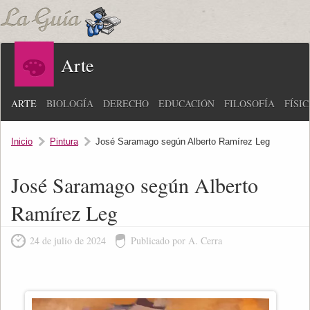
Arte
ARTE
BIOLOGÍA
DERECHO
EDUCACIÓN
FILOSOFÍA
FÍSI
Inicio
Pintura
José Saramago según Alberto Ramírez Leg
José Saramago según Alberto
Ramírez Leg
24 de julio de 2024
Publicado por A. Cerra