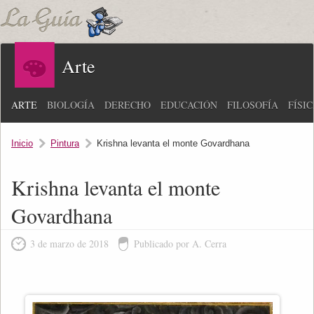
Arte
ARTE
BIOLOGÍA
DERECHO
EDUCACIÓN
FILOSOFÍA
FÍSI
Inicio
Pintura
Krishna levanta el monte Govardhana
Krishna levanta el monte
Govardhana
3 de marzo de 2018
Publicado por A. Cerra