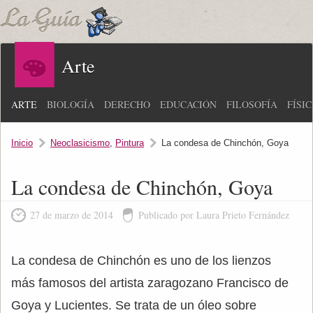
Arte
ARTE
BIOLOGÍA
DERECHO
EDUCACIÓN
FILOSOFÍA
FÍSI
Inicio
Neoclasicismo
,
Pintura
La condesa de Chinchón, Goya
La condesa de Chinchón, Goya
27 de marzo de 2014
Publicado por Laura Prieto Fernández
La condesa de Chinchón es uno de los lienzos
más famosos del artista zaragozano Francisco de
Goya y Lucientes. Se trata de un óleo sobre