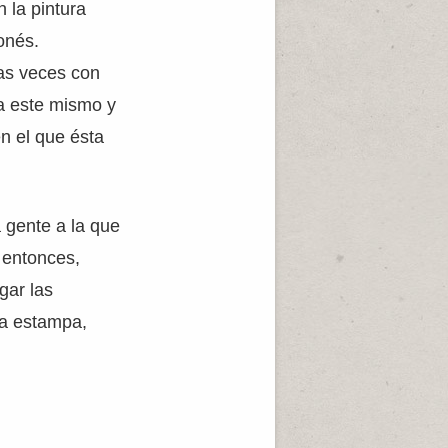
 la pintura
onés.
as veces con
ta este mismo y
n el que ésta
a gente a la que
 entonces,
gar las
la estampa,