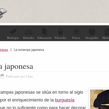
Biología
Derecho
Educación
Filosofía
Física
Geografía
Histo
intura
La estampa japonesa
a japonesa
Publicado por Chus
tampas japonesas se sitúa en torno al siglo
 por el enriquecimiento de la
burguesía
ue no lo suficiente como para hacer decorar