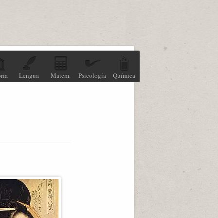
ria
Lengua
Matem.
Psicología
Química