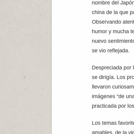
nombre del Japón)
china de la que p
Observando atent
humor y mucha ter
nuevo sentimiento
se vio reflejada.
Despreciada por 
se dirigía. Los p
llevaron curiosam
imágenes “de una 
practicada por lo
Los temas favori
amables, de la vi