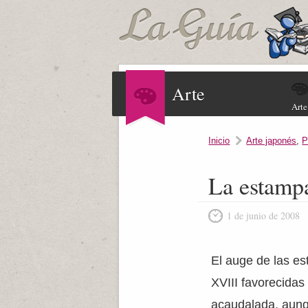
Arte
Arte
Inicio
Arte japonés
,
P
La estamp
1 de junio de 2008
El auge de las es
XVIII favorecidas
acaudalada, aunq