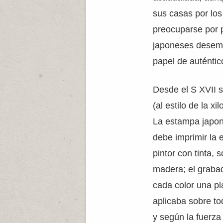
sus casas por los
preocuparse por 
japoneses desemp
papel de auténti
Desde el S XVII 
(al estilo de la xi
La estampa japone
debe imprimir la 
pintor con tinta,
madera; el graba
cada color una pla
aplicaba sobre to
y según la fuerza