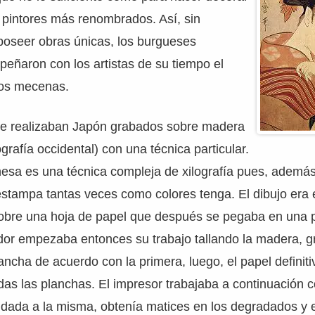
 pintores más renombrados. Así, sin
poseer obras únicas, los burgueses
eñaron con los artistas de su tiempo el
cos mecenas.
se realizaban Japón grabados sobre madera
lografía occidental) con una técnica particular.
sa es una técnica compleja de xilografía pues, además 
estampa tantas veces como colores tenga. El dibujo era 
 sobre una hoja de papel que después se pegaba en una 
dor empezaba entonces su trabajo tallando la madera, 
ncha de acuerdo con la primera, luego, el papel definitiv
das las planchas. El impresor trabajaba a continuación 
 dada a la misma, obtenía matices en los degradados y 