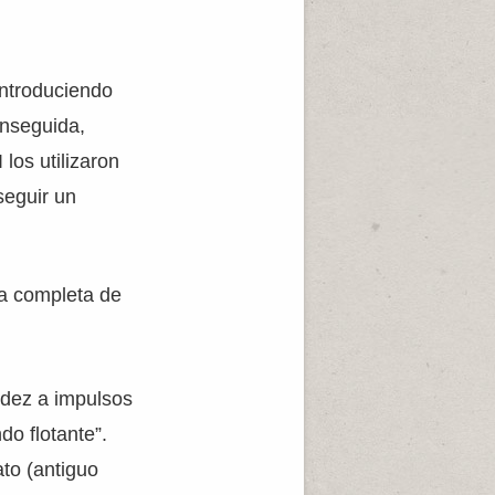
introduciendo
enseguida,
 los utilizaron
seguir un
a completa de
idez a impulsos
do flotante”.
ato (antiguo