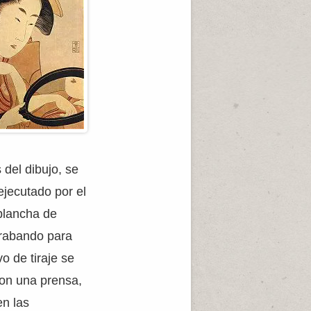
del dibujo, se
ejecutado por el
plancha de
grabando para
o de tiraje se
con una prensa,
en las