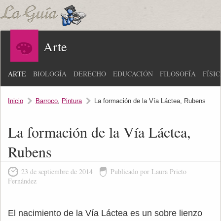
Arte
ARTE
BIOLOGÍA
DERECHO
EDUCACIÓN
FILOSOFÍA
FÍSI
Inicio
Barroco
,
Pintura
La formación de la Vía Láctea, Rubens
La formación de la Vía Láctea,
Rubens
23 de septiembre de 2014
Publicado por Laura Prieto
Fernández
El nacimiento de la Vía Láctea es un sobre lienzo