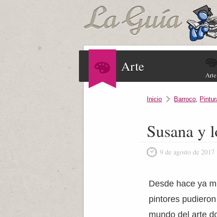
Arte
Arte
Inicio
Barroco
,
Pintur
Susana y l
9 de agosto de 2017
Desde hace ya mu
pintores pudiero
mundo del arte d