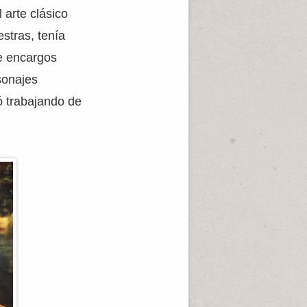
 arte clásico
stras, tenía
de encargos
sonajes
ó trabajando de