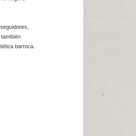
rseguidores,
n también
tética barroca.