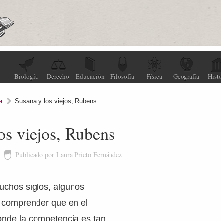
Biología
Derecho
Educación
Filosofía
Física
Geografía
Histo
a
Susana y los viejos, Rubens
os viejos, Rubens
Publicado por Laura Prieto Fernández
chos siglos, algunos
n comprender que en el
onde la competencia es tan