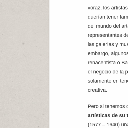
voraz, los artista
querían tener fam
del mundo del art
representantes d
las galerías y mu
embargo, algunos 
renacentista o B
el negocio de la p
solamente en ten
creativa.
Pero si tenemos q
artísticas de su
(1577 – 1640) una