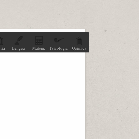
ria
Lengua
Matem.
Psicología
Química