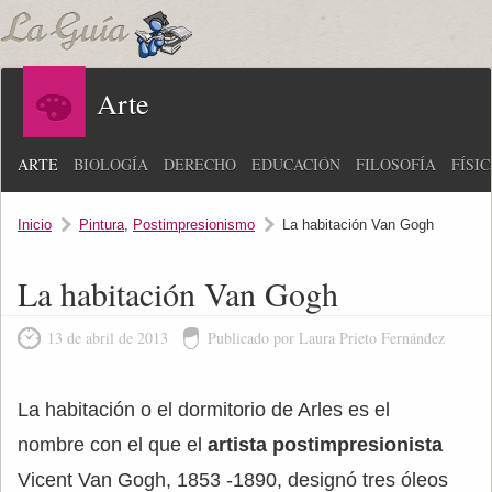
Arte
ARTE
BIOLOGÍA
DERECHO
EDUCACIÓN
FILOSOFÍA
FÍSI
Inicio
Pintura
,
Postimpresionismo
La habitación Van Gogh
La habitación Van Gogh
13 de abril de 2013
Publicado por Laura Prieto Fernández
La habitación o el dormitorio de Arles es el
nombre con el que el
artista postimpresionista
Vicent Van Gogh, 1853 -1890, designó tres óleos