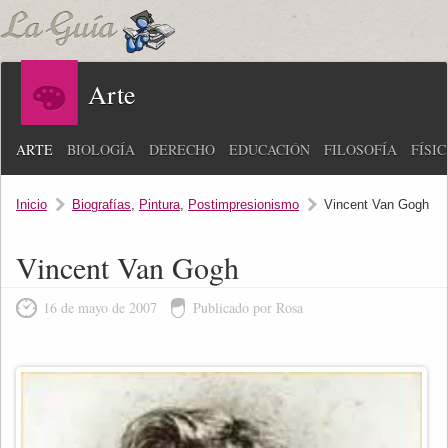
Arte
ARTE
BIOLOGÍA
DERECHO
EDUCACIÓN
FILOSOFÍA
FÍSI
Inicio
Biografías
,
Pintura
,
Postimpresionismo
Vincent Van Gogh
Vincent Van Gogh
16 de mayo de 2007
Publicado por Rosa