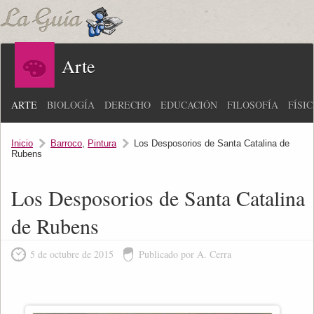
Arte
ARTE
BIOLOGÍA
DERECHO
EDUCACIÓN
FILOSOFÍA
FÍSI
Inicio
Barroco
,
Pintura
Los Desposorios de Santa Catalina de
Rubens
Los Desposorios de Santa Catalina
de Rubens
5 de octubre de 2015
Publicado por A. Cerra