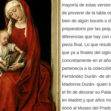
mayoría de estas versio
de provenir de la tabla o
bien de algún boceto o d
preparatorio por las pe
diferencias que hay con 
pieza final. Lo que resul
que ya a finales del sigl
concretamente en el año
pertenecía a la colecció
Fernández Durán -de ahí
Madonna Durán- quien la
el fin de decorar su Pala
en Madrid y que años má
donó al Museo del Prado 