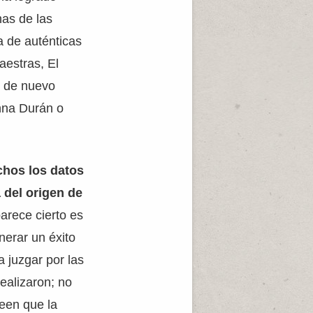
has de las
a de auténticas
aestras, El
e de nuevo
nna Durán o
hos los datos
del origen de
arece cierto es
nerar un éxito
 juzgar por las
realizaron; no
reen que la