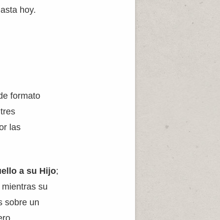
asta hoy.
de formato
tres
or las
ello a su Hijo
;
s mientras su
s sobre un
ero