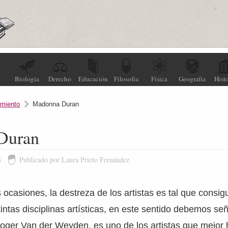
Biología
Derecho
Educación
Filosofía
Física
Geografía
Histo
miento
Madonna Duran
Duran
8
Publicado por Laura Prieto Fernández
ocasiones, la destreza de los artistas es tal que consi
tintas disciplinas artísticas, en este sentido debemos señ
oger Van der Weyden, es uno de los artistas que mejor 