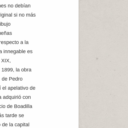
nes no debían
riginal si no más
ibujo
queñas
respecto a la
ta innegable es
o XIX,
 1899, la obra
n de Pedro
 el apelativo de
 adquirió con
cio de Boadilla
s tarde se
de la capital