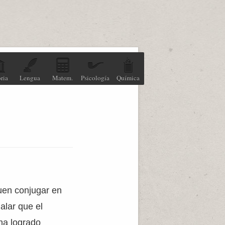
ria
Lengua
Matem.
Psicología
Química
guen conjugar en
alar que el
ha logrado