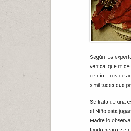
Según los expert
vertical que mide
centímetros de a
similitudes que p
Se trata de una 
el Niño está juga
Madre lo observa
fondo negro y enm