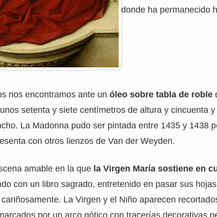
donde ha permanecido h
os nos encontramos ante un
óleo sobre tabla de roble
 unos setenta y siete centímetros de altura y cincuenta y 
ncho. La Madonna pudo ser pintada entre 1435 y 1438 p
resenta con otros lienzos de Van der Weyden.
escena amable en la que
la Virgen María sostiene en cu
ndo con un libro sagrado, entretenido en pasar sus hoja
 cariñosamente. La Virgen y el Niño aparecen recortado
arcados por un arco gótico con tracerías decorativas p