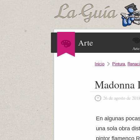
Arte
Arte
Inicio
Pintura
,
Renaci
Madonna 
26 de agosto de 201
En algunas pocas 
una sola obra dis
pintor flamenco R