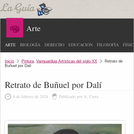
Arte
ARTE
BIOLOGÍA
DERECHO
EDUCACIÓN
FILOSOFÍA
FÍSI
Inicio
Pintura
,
Vanguardias Artísticas del siglo XX
Retrato de
Buñuel por Dalí
Retrato de Buñuel por Dalí
8 de febrero de 2024
Publicado por A. Cerra