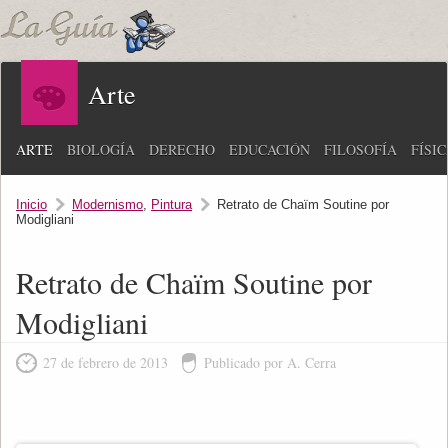
Arte
ARTE
BIOLOGÍA
DERECHO
EDUCACIÓN
FILOSOFÍA
FÍSI
Inicio
Modernismo
,
Pintura
Retrato de Chaïm Soutine por
Modigliani
Retrato de Chaïm Soutine por
Modigliani
27 de febrero de 2013
Publicado por A. Cerra