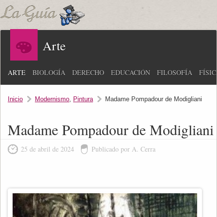
Arte
ARTE
BIOLOGÍA
DERECHO
EDUCACIÓN
FILOSOFÍA
FÍSI
Inicio
Modernismo
,
Pintura
Madame Pompadour de Modigliani
Madame Pompadour de Modigliani
25 de abril de 2024
Publicado por A. Cerra