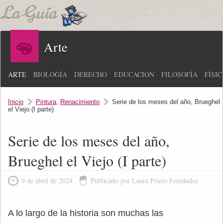
Arte
ARTE
BIOLOGÍA
DERECHO
EDUCACIÓN
FILOSOFÍA
FÍSI
Inicio
Pintura
,
Renacimiento
Serie de los meses del año, Brueghel
el Viejo (I parte)
Serie de los meses del año,
Brueghel el Viejo (I parte)
9 de abril de 2024
Publicado por Laura Prieto Fernández
A lo largo de la historia son muchas las