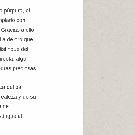
 púrpura, el
mplarlo con
Gracias a ello
lla de oro que
istingue del
reola, algo
dras preciosas.
ica del pan
realeza y de su
e de
stingue al