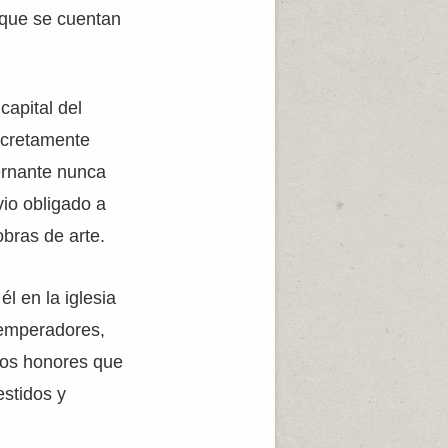
 que se cuentan
capital del
ncretamente
ernante nunca
vio obligado a
bras de arte.
l en la iglesia
 emperadores,
smos honores que
estidos y